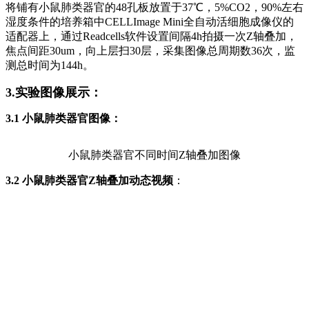
将铺有小鼠肺类器官的48孔板放置于37℃，5%CO2，90%左右
湿度条件的培养箱中CELLImage Mini全自动活细胞成像仪的
适配器上，通过Readcells软件设置间隔4h拍摄一次Z轴叠加，
焦点间距30um，向上层扫30层，采集图像总周期数36次，监
测总时间为144h。
3.实验图像展示：
3.1 小鼠肺类器官图像：
小鼠肺类器官不同时间Z轴叠加图像
3.2 小鼠肺类器官Z轴叠加动态视频
：