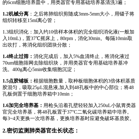
的6cm细胞培养皿中，用类器官专用基础培养基清洗3遍；
1.2机械分离
：之后将肺组织剪随成3mm-5mm大小，用镊子将
组织转移至15ml离心管；
1.3组织消化：加入约10倍样本体积的完全组织消化液(一般加
入10mL)，置37℃摇床上，80rpm，消化30min。每隔10min取
出吹打，将消化组织团块分散；
1.4终止过筛：
消化完成后，加入5%血清终止，将消化液过
70um细胞筛网去除组织块，并用类器官专用基础培养基冲
洗。400g离心5min收集细胞沉淀；
1.5点胶铺板：
根据细胞数量，取种板细胞体积的3倍体积基质
胶混匀，吸取25μL混悬液,加入到48孔板中的中心部位；将48
孔板倒置于细胞培养箱中10min；
1.6加完全培养基：
用枪头沿着孔壁轻轻加入250uL小鼠胃类器
官完全培养基，将48孔板置于37°C二氧化碳培养箱中培养。
每3~4天更换一次培养基，更换培养基时应避免破坏基质胶。
2.密切监测肺类器官生长状态：